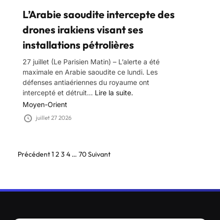
L’Arabie saoudite intercepte des
drones irakiens visant ses
installations pétrolières
27 juillet (Le Parisien Matin) – L’alerte a été
maximale en Arabie saoudite ce lundi. Les
défenses antiaériennes du royaume ont
intercepté et détruit...
Lire la suite.
Moyen-Orient
juillet 27 2026
Pagination
Précédent
1
2
3
4
…
70
Suivant
des
publications