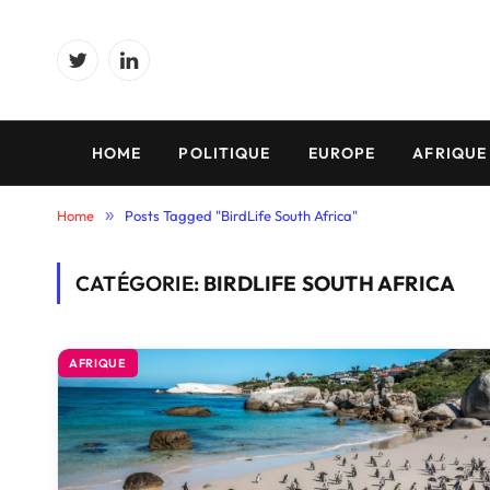
Twitter
LinkedIn
HOME
POLITIQUE
EUROPE
AFRIQUE
Home
»
Posts Tagged "BirdLife South Africa"
CATÉGORIE:
BIRDLIFE SOUTH AFRICA
AFRIQUE