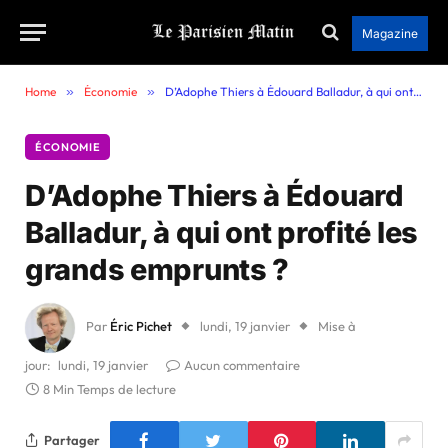
Magazine
Home
»
Économie
»
D’Adophe Thiers à Édouard Balladur, à qui ont profité les grands emprunts ?
ÉCONOMIE
D’Adophe Thiers à Édouard
Balladur, à qui ont profité les
grands emprunts ?
Par
Éric Pichet
lundi, 19 janvier
Mise à
jour:
lundi, 19 janvier
Aucun commentaire
8 Min Temps de lecture
Partager