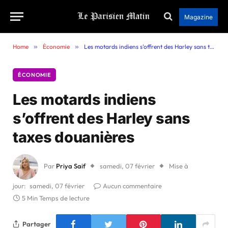
Magazine
Home
»
Économie
»
Les motards indiens s’offrent des Harley sans taxes douanières
ÉCONOMIE
Les motards indiens
s’offrent des Harley sans
taxes douanières
Par
Priya Saif
samedi, 07 février
Mise à
jour:
samedi, 07 février
Aucun commentaire
5 Min Temps de lecture
Partager