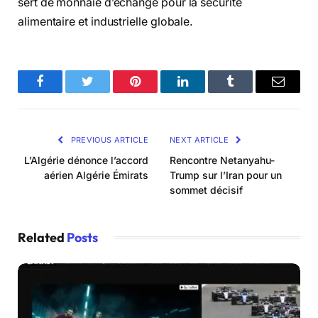
sert de monnaie d’échange pour la sécurité
alimentaire et industrielle globale.
Facebook
Twitter
Pinterest
LinkedIn
Tumblr
Email
PREVIOUS ARTICLE
NEXT ARTICLE
L’Algérie dénonce l’accord
Rencontre Netanyahu-
aérien Algérie Émirats
Trump sur l’Iran pour un
sommet décisif
Related
Posts