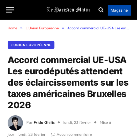
Magazine
Home
»
L'Union Européenne
»
Accord commercial UE-USA Les eurodéputés attendent des éclaircissements sur les taxes américaines Bruxelles 2026
L'UNION EUROPÉENNE
Accord commercial UE-USA
Les eurodéputés attendent
des éclaircissements sur les
taxes américaines Bruxelles
2026
Par
Frida Ghitis
lundi, 23 février
Mise à
jour:
lundi, 23 février
Aucun commentaire