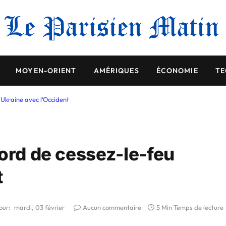
MOYEN-ORIENT
AMÉRIQUES
ÉCONOMIE
TE
 Ukraine avec l’Occident
cord de cessez-le-feu
t
our:
mardi, 03 février
Aucun commentaire
5 Min Temps de lecture