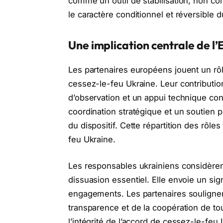
comme un outil de stabilisation, non co
le caractère conditionnel et réversible du
Une implication centrale de l’
Les partenaires européens jouent un rôl
cessez-le-feu Ukraine. Leur contributio
d’observation et un appui technique cont
coordination stratégique et un soutien pol
du dispositif. Cette répartition des rôles
feu Ukraine.
Les responsables ukrainiens considèrent
dissuasion essentiel. Elle envoie un sig
engagements. Les partenaires souligne
transparence et de la coopération de tou
l’intégrité de l’accord de cessez-le-feu 