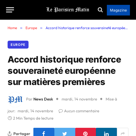
Magazine
Home
»
Europe
»
Accord historique renforce souveraineté européenne sur matières premières
EUROPE
Accord historique renforce
souveraineté européenne
sur matières premières
Par
News Desk
mardi, 14 novembre
Mise à
jour:
mardi, 14 novembre
Aucun commentaire
2 Min Temps de lecture
Partager