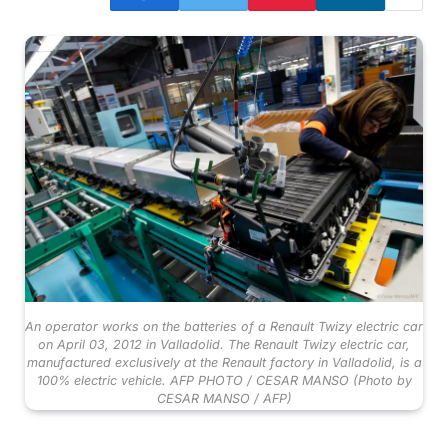
An operator works on the batteries of a Renault Twizy electric car
on April 03, 2012 in Valladolid. The Renault Twizy electric car,
manufactured exclusively at the Renault factory in Valladolid, is a
100% electric vehicle. AFP PHOTO / CESAR MANSO (Photo by
CESAR MANSO / AFP)