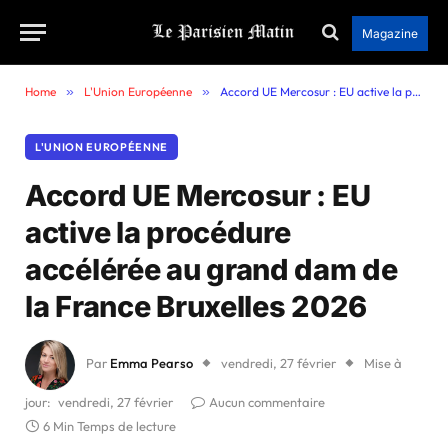
Magazine
Home
»
L'Union Européenne
»
Accord UE Mercosur : EU active la procédure accélérée au grand dam de la France Bruxelles 2026
L'UNION EUROPÉENNE
Accord UE Mercosur : EU
active la procédure
accélérée au grand dam de
la France Bruxelles 2026
Par
Emma Pearso
vendredi, 27 février
Mise à
jour:
vendredi, 27 février
Aucun commentaire
6 Min Temps de lecture