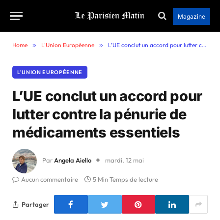
Magazine
Home
»
L'Union Européenne
»
L’UE conclut un accord pour lutter contre la pénurie de médicaments essentiels
L'UNION EUROPÉENNE
L’UE conclut un accord pour
lutter contre la pénurie de
médicaments essentiels
Par
Angela Aiello
mardi, 12 mai
Aucun commentaire
5 Min Temps de lecture
Partager