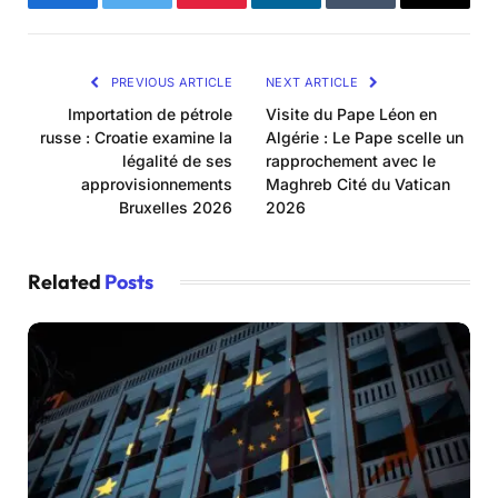
Facebook
Twitter
Pinterest
LinkedIn
Tumblr
Email
PREVIOUS ARTICLE
NEXT ARTICLE
Importation de pétrole
Visite du Pape Léon en
russe : Croatie examine la
Algérie : Le Pape scelle un
légalité de ses
rapprochement avec le
approvisionnements
Maghreb Cité du Vatican
Bruxelles 2026
2026
Related
Posts