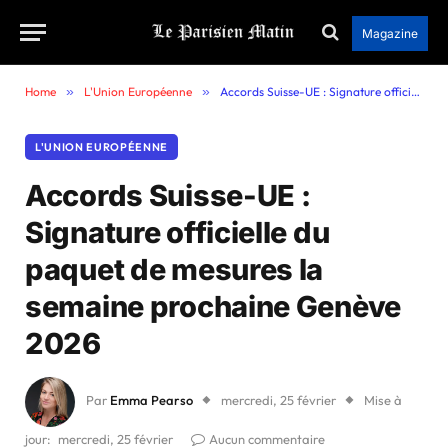
Magazine
Home
»
L'Union Européenne
»
Accords Suisse-UE : Signature officielle du paquet de mesures la semaine prochaine Genève 2026
L'UNION EUROPÉENNE
Accords Suisse-UE :
Signature officielle du
paquet de mesures la
semaine prochaine Genève
2026
Par
Emma Pearso
mercredi, 25 février
Mise à
jour:
mercredi, 25 février
Aucun commentaire