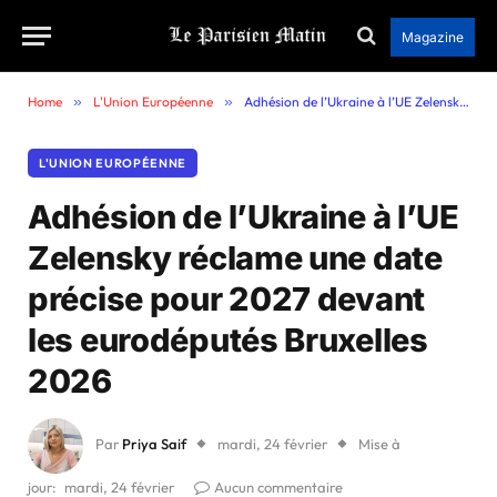
Magazine
Home
»
L'Union Européenne
»
Adhésion de l’Ukraine à l’UE Zelensky réclame une date précise pour 2027 devant les eurodéputés Bruxelles 2026
L'UNION EUROPÉENNE
Adhésion de l’Ukraine à l’UE
Zelensky réclame une date
précise pour 2027 devant
les eurodéputés Bruxelles
2026
Par
Priya Saif
mardi, 24 février
Mise à
jour:
mardi, 24 février
Aucun commentaire