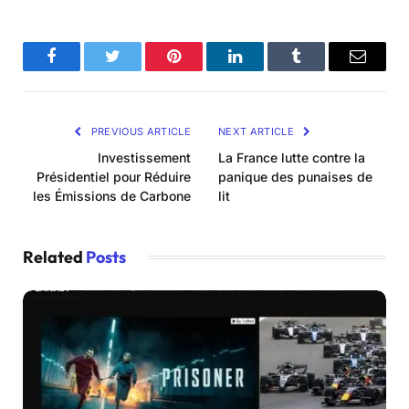
Facebook
Twitter
Pinterest
LinkedIn
Tumblr
Email
PREVIOUS ARTICLE
NEXT ARTICLE
Investissement
La France lutte contre la
Présidentiel pour Réduire
panique des punaises de
les Émissions de Carbone
lit
Related
Posts