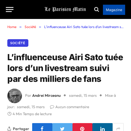
Magazine
Home
»
Société
»
L’influenceuse Airi Sato tuée lors d’un livestream suivi par des milliers de fans
SOCIÉTÉ
L’influenceuse Airi Sato tuée
lors d’un livestream suivi
par des milliers de fans
Par
Andrei Mirceanu
samedi, 15 mars
Mise à
jour:
samedi, 15 mars
Aucun commentaire
4 Min Temps de lecture
Partager