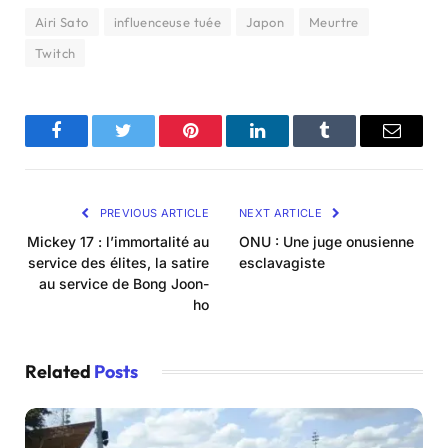
Airi Sato
influenceuse tuée
Japon
Meurtre
Twitch
Facebook
Twitter
Pinterest
LinkedIn
Tumblr
Email
PREVIOUS ARTICLE
NEXT ARTICLE
Mickey 17 : l’immortalité au
ONU : Une juge onusienne
service des élites, la satire
esclavagiste
au service de Bong Joon-
ho
Related
Posts