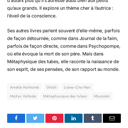
d’autant plus qu’il s’adresse aussi bien aux petits
qu’aux grands. Il explore un thème cher à l’autrice :
l’éveil de la conscience.
Ses autres livres parlent souvent d’elle-même, parfois
de façon détournée, comme dans Journal de la faim,
parfois de façon directe, comme dans Psychopompe,
où elle évoque la mort de son père. Mais dans
Métaphysique des tubes, elle raconte la naissance de
son esprit, de ses pensées, de son rapport au monde.
Amélie Nothomb
Ghibli
Liane-Cho Han
Maïlys Vallade
Métaphysique des tubes
Miyazaki
Facebook
Twitter
Pinterest
LinkedIn
Tumblr
Email