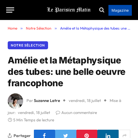
Magazine
Home
»
Notre Sélection
»
Amélie et la Métaphysique des tubes: une belle oeuvre francophone
NOTRE SÉLECTION
Amélie et la Métaphysique
des tubes: une belle oeuvre
francophone
Par
Suzanne Latre
vendredi, 18 juillet
Mise à
jour:
vendredi, 18 juillet
Aucun commentaire
5 Min Temps de lecture
Partager