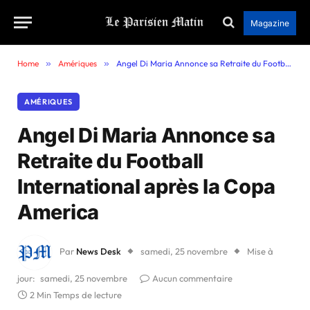
Magazine
Home
»
Amériques
»
Angel Di Maria Annonce sa Retraite du Football International après la Copa America
AMÉRIQUES
Angel Di Maria Annonce sa
Retraite du Football
International après la Copa
America
Par
News Desk
samedi, 25 novembre
Mise à
jour:
samedi, 25 novembre
Aucun commentaire
2 Min Temps de lecture