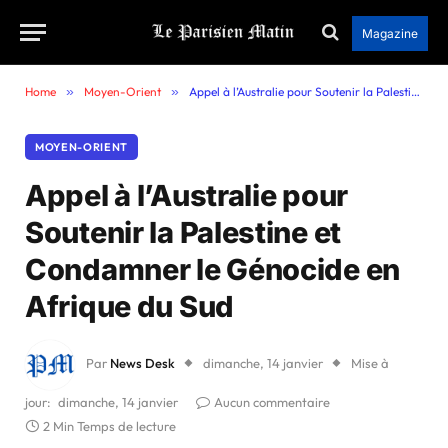
Magazine
Home
»
Moyen-Orient
»
Appel à l’Australie pour Soutenir la Palestine et Condamner le Génocide en Afrique du Sud
MOYEN-ORIENT
Appel à l’Australie pour
Soutenir la Palestine et
Condamner le Génocide en
Afrique du Sud
Par
News Desk
dimanche, 14 janvier
Mise à
jour:
dimanche, 14 janvier
Aucun commentaire
2 Min Temps de lecture