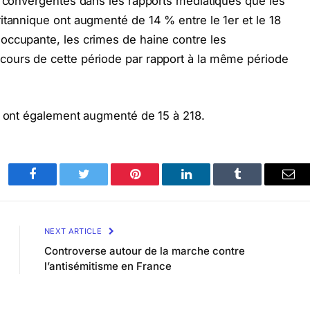
s convergentes dans les rapports médiatiques que les
itannique ont augmenté de 14 % entre le 1er et le 18
occupante, les crimes de haine contre les
ours de cette période par rapport à la même période
es ont également augmenté de 15 à 218.
Facebook
Twitter
Pinterest
LinkedIn
Tumblr
Ema
NEXT ARTICLE
Controverse autour de la marche contre
l’antisémitisme en France