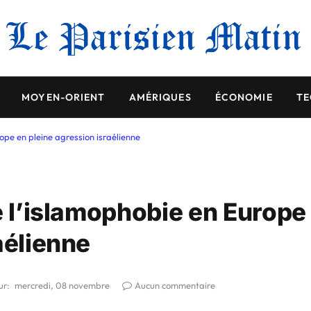
MOYEN-ORIENT
AMÉRIQUES
ÉCONOMIE
TE
rope en pleine agression israélienne
e l’islamophobie en Europe
aélienne
ur:
mercredi, 08 novembre
Aucun commentaire