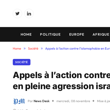
Twitter
LinkedIn
HOME
POLITIQUE
EUROPE
AFRIQUE
Home
»
Société
»
Appels à l’action contre l’islamophobie en Eu
SOCIÉTÉ
Appels à l’action contr
en pleine agression isr
Par
News Desk
mercredi, 08 novembre
Mise à jo