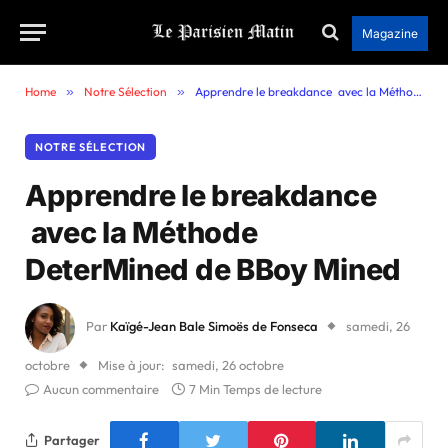
Magazine
Home
»
Notre Sélection
»
Apprendre le breakdance avec la Méthode DeterMined de BBoy Mined
NOTRE SÉLECTION
Apprendre le breakdance
avec la Méthode
DeterMined de BBoy Mined
Par
Kaïgé-Jean Bale Simoës de Fonseca
samedi, 26
octobre
Mise à jour:
samedi, 26 octobre
Aucun commentaire
7 Min Temps de lecture
Partager