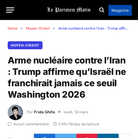
Magazine
Home
»
Moyen-Orient
»
Arme nucléaire contre l’Iran : Trump affirme qu’Israël ne franchirait jamais ce seuil Washington 2026
MOYEN-ORIENT
Arme nucléaire contre l’Iran
: Trump affirme qu’Israël ne
franchirait jamais ce seuil
Washington 2026
Par
Frida Ghitis
lundi, 16 mars
Aucun commentaire
5 Min Temps de lecture