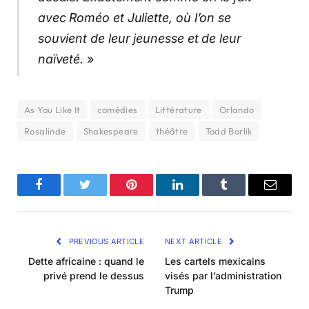
avec Roméo et Juliette, où l’on se
souvient de leur jeunesse et de leur
naïveté.
»
As You Like It
comédies
Littérature
Orlando
Rosalinde
Shakespeare
théâtre
Todd Borlik
Facebook
Twitter
Pinterest
LinkedIn
Tumblr
Email
PREVIOUS ARTICLE
NEXT ARTICLE
Dette africaine : quand le
Les cartels mexicains
privé prend le dessus
visés par l’administration
Trump