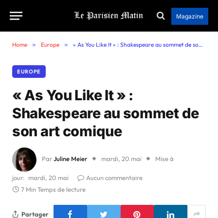
Magazine
Home
»
Europe
»
« As You Like It » : Shakespeare au sommet de son art comique
EUROPE
« As You Like It » :
Shakespeare au sommet de
son art comique
Par
Juline Meier
mardi, 20 mai
Mise à
jour:
mardi, 20 mai
Aucun commentaire
7 Min Temps de lecture
Partager