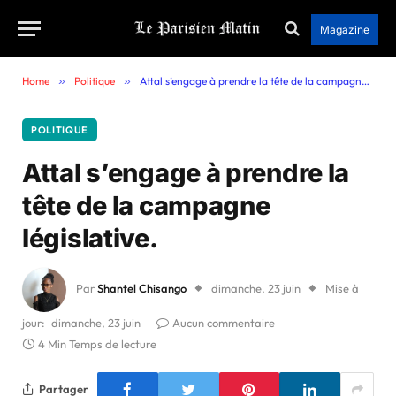
Magazine
Home
»
Politique
»
Attal s’engage à prendre la tête de la campagne législative.
POLITIQUE
Attal s’engage à prendre la
tête de la campagne
législative.
Par
Shantel Chisango
dimanche, 23 juin
Mise à
jour:
dimanche, 23 juin
Aucun commentaire
4 Min Temps de lecture
Partager