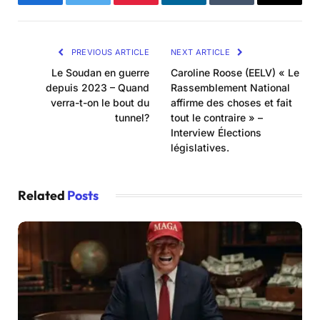
Facebook
Twitter
Pinterest
LinkedIn
Tumblr
Email
PREVIOUS ARTICLE
NEXT ARTICLE
Le Soudan en guerre
Caroline Roose (EELV) « Le
depuis 2023 – Quand
Rassemblement National
verra-t-on le bout du
affirme des choses et fait
tunnel?
tout le contraire » –
Interview Élections
législatives.
Related
Posts