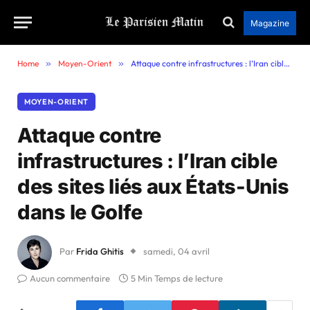
Magazine
Home
»
Moyen-Orient
»
Attaque contre infrastructures : l’Iran cible des sites liés aux États-Unis dans le Golfe
MOYEN-ORIENT
Attaque contre
infrastructures : l’Iran cible
des sites liés aux États-Unis
dans le Golfe
Par
Frida Ghitis
samedi, 04 avril
Aucun commentaire
5 Min Temps de lecture