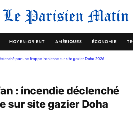
MOYEN-ORIENT
AMÉRIQUES
ÉCONOMIE
TE
déclenché par une frappe iranienne sur site gazier Doha 2026
fan : incendie déclenché
e sur site gazier Doha