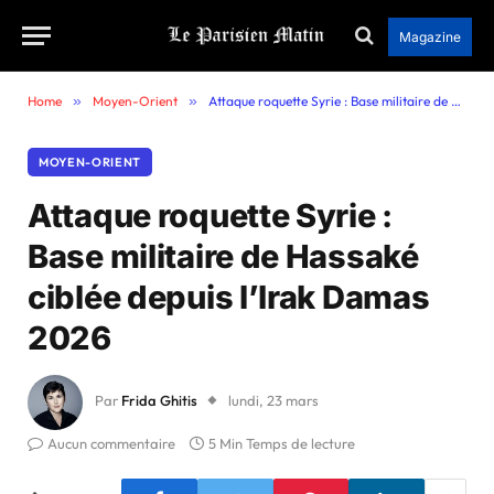
Magazine
Home
»
Moyen-Orient
»
Attaque roquette Syrie : Base militaire de Hassaké ciblée depuis l’Irak Damas 2026
MOYEN-ORIENT
Attaque roquette Syrie :
Base militaire de Hassaké
ciblée depuis l’Irak Damas
2026
Par
Frida Ghitis
lundi, 23 mars
Aucun commentaire
5 Min Temps de lecture