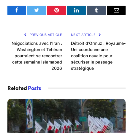
Facebook
Twitter
Pinterest
LinkedIn
Tumblr
Email
PREVIOUS ARTICLE
NEXT ARTICLE
Négociations avec l’Iran :
Détroit d’Ormuz : Royaume-
Washington et Téhéran
Uni coordonne une
pourraient se rencontrer
coalition navale pour
cette semaine Islamabad
sécuriser le passage
2026
stratégique
Related
Posts