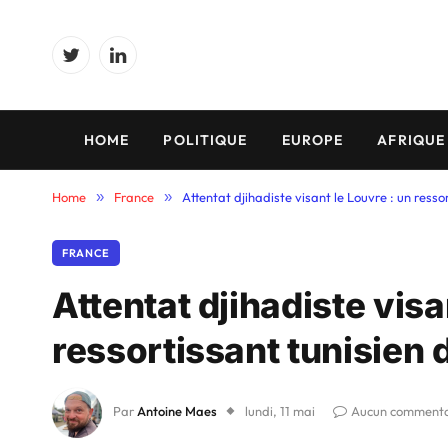
Twitter
LinkedIn
HOME
POLITIQUE
EUROPE
AFRIQUE
Home
»
France
»
Attentat djihadiste visant le Louvre : un resso
FRANCE
Attentat djihadiste visa
ressortissant tunisien 
Par
Antoine Maes
lundi, 11 mai
Aucun commenta