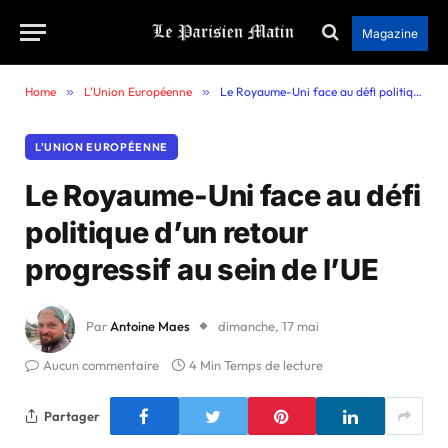
Magazine
Home
»
L'Union Européenne
»
Le Royaume-Uni face au défi politique d’un retour progressif au sein de l’UE
L'UNION EUROPÉENNE
Le Royaume-Uni face au défi
politique d’un retour
progressif au sein de l’UE
Par
Antoine Maes
dimanche, 17 mai
Aucun commentaire
4 Min Temps de lecture
Partager