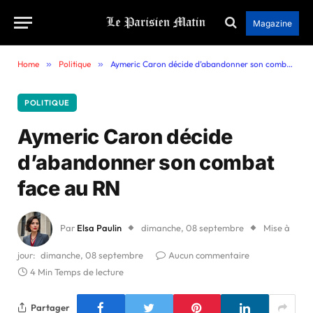
Magazine
Home
»
Politique
»
Aymeric Caron décide d’abandonner son combat face au RN
POLITIQUE
Aymeric Caron décide
d’abandonner son combat
face au RN
Par
Elsa Paulin
dimanche, 08 septembre
Mise à
jour:
dimanche, 08 septembre
Aucun commentaire
4 Min Temps de lecture
Partager