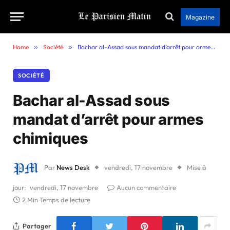
Magazine
Home
»
Société
»
Bachar al-Assad sous mandat d’arrêt pour armes chimiques
SOCIÉTÉ
Bachar al-Assad sous
mandat d’arrêt pour armes
chimiques
Par
News Desk
vendredi, 17 novembre
Mise à
jour:
vendredi, 17 novembre
Aucun commentaire
2 Min Temps de lecture
Partager