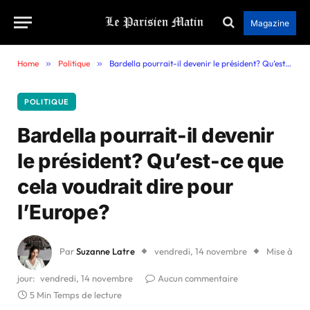
Magazine
Home
»
Politique
»
Bardella pourrait-il devenir le président? Qu’est-ce que cela voudrait dire pour l’Europe?
POLITIQUE
Bardella pourrait-il devenir
le président? Qu’est-ce que
cela voudrait dire pour
l’Europe?
Par
Suzanne Latre
vendredi, 14 novembre
Mise à
jour:
vendredi, 14 novembre
Aucun commentaire
5 Min Temps de lecture