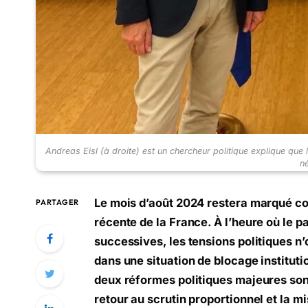
Andreas Eisl (à droite) est un chercheur politique explique qu
n
Le mois d’août 2024 restera marqué com
PARTAGER
récente de la France. À l’heure où le p
successives, les tensions politiques n’
dans une situation de blocage institut
deux réformes politiques majeures sont
retour au scrutin proportionnel et la 