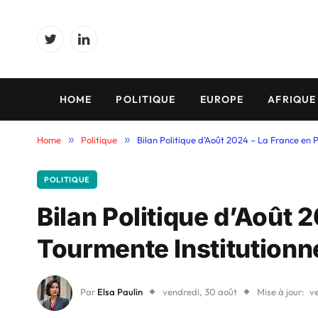
Twitter
LinkedIn
HOME
POLITIQUE
EUROPE
AFRIQUE
Home
»
Politique
»
Bilan Politique d’Août 2024 – La France en P
POLITIQUE
Bilan Politique d’Août 
Tourmente Institutionn
Par
Elsa Paulin
vendredi, 30 août
Mise à jour:
v