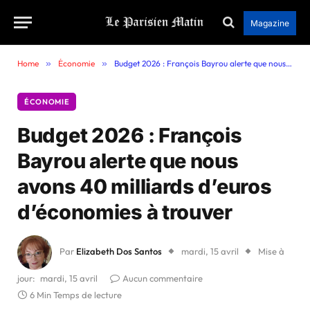
Magazine
Home
»
Économie
»
Budget 2026 : François Bayrou alerte que nous avons 40 milliards d’euros d’économies à trouver
ÉCONOMIE
Budget 2026 : François
Bayrou alerte que nous
avons 40 milliards d’euros
d’économies à trouver
Par
Elizabeth Dos Santos
mardi, 15 avril
Mise à
jour:
mardi, 15 avril
Aucun commentaire
6 Min Temps de lecture