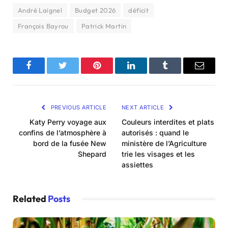
André Laignel
Budget 2026
déficit
François Bayrou
Patrick Martin
Facebook
Twitter
Pinterest
LinkedIn
Tumblr
Email
PREVIOUS ARTICLE
NEXT ARTICLE
Katy Perry voyage aux
Couleurs interdites et plats
confins de l’atmosphère à
autorisés : quand le
bord de la fusée New
ministère de l’Agriculture
Shepard
trie les visages et les
assiettes
Related
Posts