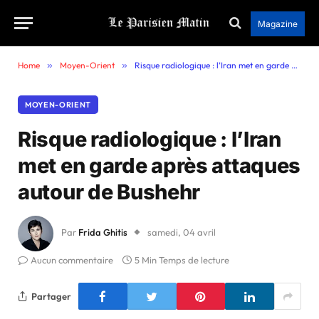
Magazine
Home
»
Moyen-Orient
»
Risque radiologique : l’Iran met en garde après attaques autour de Bushehr
MOYEN-ORIENT
Risque radiologique : l’Iran
met en garde après attaques
autour de Bushehr
Par
Frida Ghitis
samedi, 04 avril
Aucun commentaire
5 Min Temps de lecture
Partager