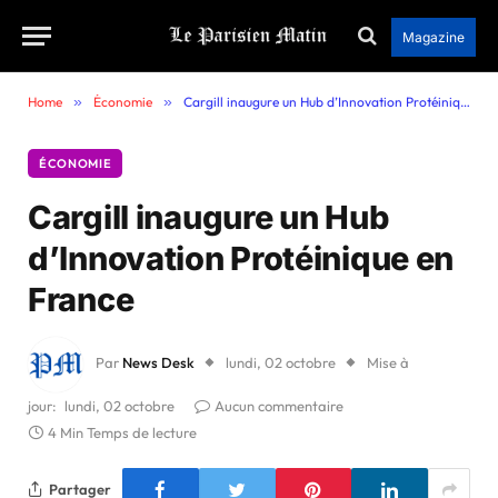
Magazine
Home
»
Économie
»
Cargill inaugure un Hub d’Innovation Protéinique en France
ÉCONOMIE
Cargill inaugure un Hub
d’Innovation Protéinique en
France
Par
News Desk
lundi, 02 octobre
Mise à
jour:
lundi, 02 octobre
Aucun commentaire
4 Min Temps de lecture
Partager