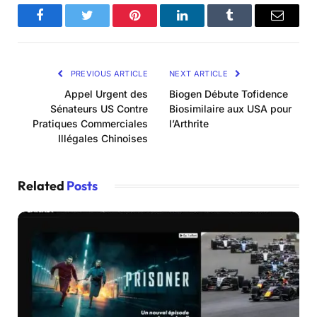
Facebook
Twitter
Pinterest
LinkedIn
Tumblr
Email
PREVIOUS ARTICLE
NEXT ARTICLE
Appel Urgent des
Biogen Débute Tofidence
Sénateurs US Contre
Biosimilaire aux USA pour
Pratiques Commerciales
l’Arthrite
Illégales Chinoises
Related
Posts