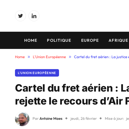
Twitter
LinkedIn
HOME
POLITIQUE
EUROPE
AFRIQUE
Home
»
L'Union Européenne
»
Cartel du fret aérien : La justic
L'UNION EUROPÉENNE
Cartel du fret aérien : 
rejette le recours d’A
Par
Antoine Maes
jeudi, 26 février
Mise à jour:
j