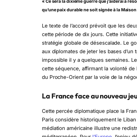
« Ce sera la dixième guerre que j’aiderai à rés
qu’une paix durable ne soit signée à la Maison
Le texte de l’accord prévoit que les deu
cette période de dix jours. Cette initiat
stratégie globale de désescalade. Le g
aux diplomates de jeter les bases d’un t
impossible il y a quelques semaines. Le
cette séquence, affirmant la volonté de 
du Proche-Orient par la voie de la négoc
La France face au nouveau je
Cette percée diplomatique place la Fra
Paris considère historiquement le Liba
médiation américaine illustre une redistr
méditerranéen. Pour
l’Europe
, l’enjeu 