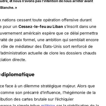
oudre, et nous n’avons pas l’intention de nous arrêter avant
 Blanche. »
x nations cessent toute opération offensive durant
ive pour un
Cessez-le-feu au Liban
s’inscrit dans une
ouvernement américain espère que ce délai permettra
raité de paix formel, une ambition qui semblait encore
 rôle de médiateur des États-Unis sort renforcé de
l’administration actuelle de clore les dossiers chauds
iation directe.
u diplomatique
nce face à un dilemme stratégique majeur. Alors que
n comme son précarré d’influence, l’hégémonie de la
ibution des cartes brutale sur l’échiquier
dépasse la simple trêve
militaire
car la stabilisation de la