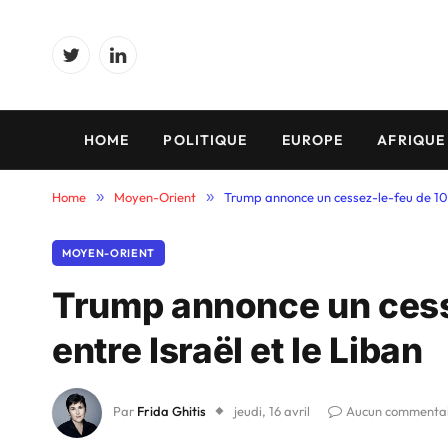
Twitter
LinkedIn
HOME
POLITIQUE
EUROPE
AFRIQUE
Home
»
Moyen-Orient
»
Trump annonce un cessez-le-feu de 10 j
MOYEN-ORIENT
Trump annonce un cesse
entre Israël et le Liban
Par
Frida Ghitis
jeudi, 16 avril
Aucun commenta