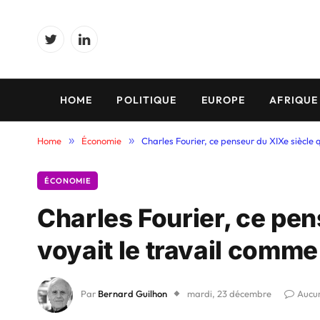
Twitter
LinkedIn
HOME
POLITIQUE
EUROPE
AFRIQUE
Home
»
Économie
»
Charles Fourier, ce penseur du XIXe siècle q
ÉCONOMIE
Charles Fourier, ce pen
voyait le travail comme 
Par
Bernard Guilhon
mardi, 23 décembre
Aucu