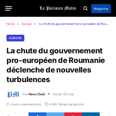
Magazine
Home
»
Europe
»
La chute du gouvernement pro-européen de Roumanie déclenche de nouvelles turbulences
EUROPE
La chute du gouvernement
pro-européen de Roumanie
déclenche de nouvelles
turbulences
Par
News Desk
mardi, 05 mai
Aucun commentaire
4 Min Temps de lecture