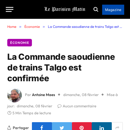
Magazine
Home
»
Économie
»
La Commande saoudienne de trains Talgo est confirmée
ÉCONOMIE
La Commande saoudienne
de trains Talgo est
confirmée
Par
Antoine Maes
dimanche, 08 février
Mise à
jour:
dimanche, 08 février
Aucun commentaire
5 Min Temps de lecture
Partager