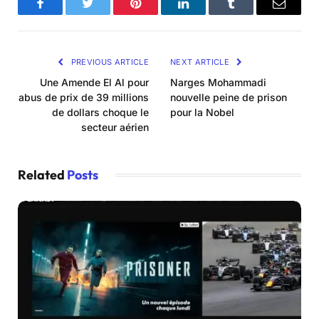
Facebook
Twitter
Pinterest
LinkedIn
Tumblr
Email
PREVIOUS ARTICLE
NEXT ARTICLE
Une Amende El Al pour
Narges Mohammadi
abus de prix de 39 millions
nouvelle peine de prison
de dollars choque le
pour la Nobel
secteur aérien
Related
Posts