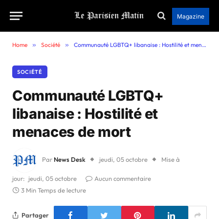
Magazine
Home
»
Société
»
Communauté LGBTQ+ libanaise : Hostilité et menaces de mort
SOCIÉTÉ
Communauté LGBTQ+
libanaise : Hostilité et
menaces de mort
Par
News Desk
jeudi, 05 octobre
Mise à
jour:
jeudi, 05 octobre
Aucun commentaire
3 Min Temps de lecture
Partager