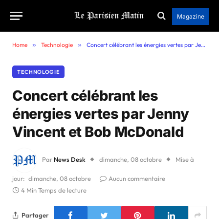
Magazine
Home
»
Technologie
»
Concert célébrant les énergies vertes par Jenny Vincent et Bob McDonald
TECHNOLOGIE
Concert célébrant les
énergies vertes par Jenny
Vincent et Bob McDonald
Par
News Desk
dimanche, 08 octobre
Mise à
jour:
dimanche, 08 octobre
Aucun commentaire
4 Min Temps de lecture
Partager