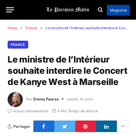
Magazine
Home
»
France
»
Le ministre de l’Intérieur souhaite interdire le Concert de Kanye West à Marseille
FRANCE
Le ministre de l’Intérieur
souhaite interdire le Concert
de Kanye West à Marseille
Par
Emma Pearso
mardi, 14 avril
Aucun commentaire
4 Min Temps de lecture
Partager