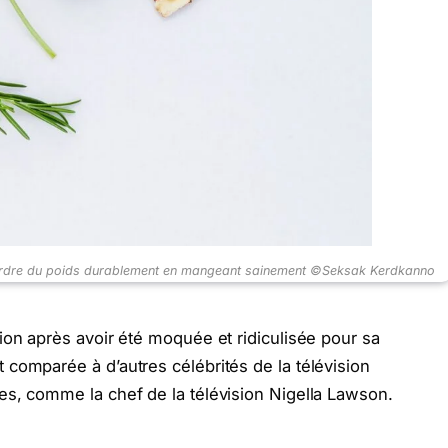
our perdre du poids durablement en mangeant sainement ©Seksak Kerdkanno
sion après avoir été moquée et ridiculisée pour sa
 comparée à d’autres célébrités de la télévision
es, comme la chef de la télévision Nigella Lawson.