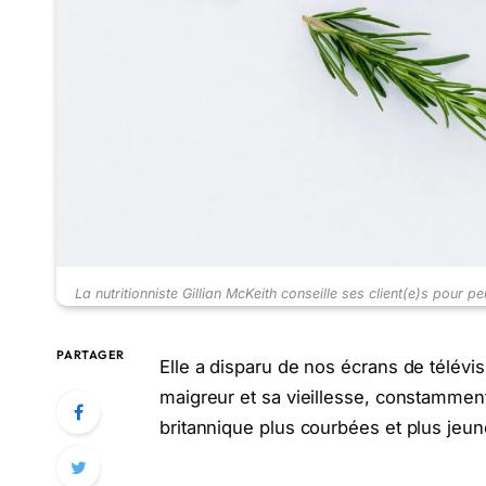
La nutritionniste Gillian McKeith conseille ses client(e)s p
PARTAGER
Elle a disparu de nos écrans de télévi
maigreur et sa vieillesse, constamment
britannique plus courbées et plus jeun