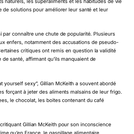
ts naturels, les superaliments et les habitudes de vie
e de solutions pour améliorer leur santé et leur
ni par connaître une chute de popularité. Plusieurs
 aux enfers, notamment des accusations de pseudo-
rtaines critiques ont remis en question la validité
e de santé, affirmant qu’ils manquaient de
yourself sexy”, Gillian McKeith a souvent abordé
s forçant à jeter des aliments malsains de leur frigo.
ees, le chocolat, les boites contenant du café
critiquant Gillian McKeith pour son inconscience
time qu’en France, le gaspillage alimentaire