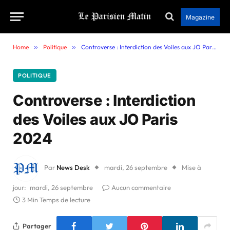
Magazine
Home
»
Politique
»
Controverse : Interdiction des Voiles aux JO Paris 2024
POLITIQUE
Controverse : Interdiction
des Voiles aux JO Paris
2024
Par
News Desk
mardi, 26 septembre
Mise à
jour:
mardi, 26 septembre
Aucun commentaire
3 Min Temps de lecture
Partager