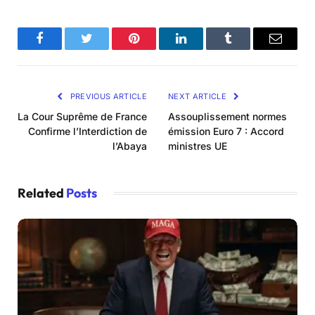
Facebook
Twitter
Pinterest
LinkedIn
Tumblr
Email
PREVIOUS ARTICLE
NEXT ARTICLE
La Cour Suprême de France
Assouplissement normes
Confirme l’Interdiction de
émission Euro 7 : Accord
l’Abaya
ministres UE
Related
Posts