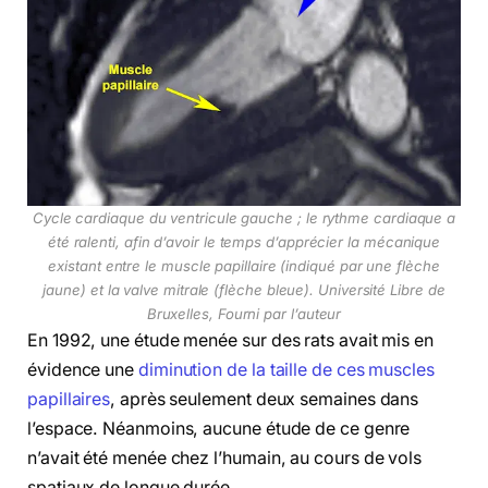
Cycle cardiaque du ventricule gauche ; le rythme cardiaque a
été ralenti, afin d’avoir le temps d’apprécier la mécanique
existant entre le muscle papillaire (indiqué par une flèche
jaune) et la valve mitrale (flèche bleue).
Université Libre de
Bruxelles
,
Fourni par l’auteur
En 1992, une étude menée sur des rats avait mis en
évidence une
diminution de la taille de ces muscles
papillaires
, après seulement deux semaines dans
l’espace. Néanmoins, aucune étude de ce genre
n’avait été menée chez l’humain, au cours de vols
spatiaux de longue durée.