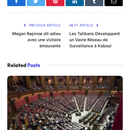
Facebook
Twitter
Pinterest
LinkedIn
Tumblr
Email
PREVIOUS ARTICLE
NEXT ARTICLE
Megan Rapinoe dit adieu
Les Talibans Développent
avec une victoire
un Vaste Réseau de
émouvante
Surveillance à Kaboul
Related
Posts