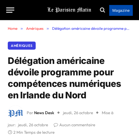
Magazine
Home
»
Amériques
»
Délégation américaine dévoile programme pour compétences numériques en Irlande du Nord
AMÉRIQUES
Délégation américaine
dévoile programme pour
compétences numériques
en Irlande du Nord
Par
News Desk
jeudi, 26 octobre
Mise à
jour:
jeudi, 26 octobre
Aucun commentaire
2 Min Temps de lecture