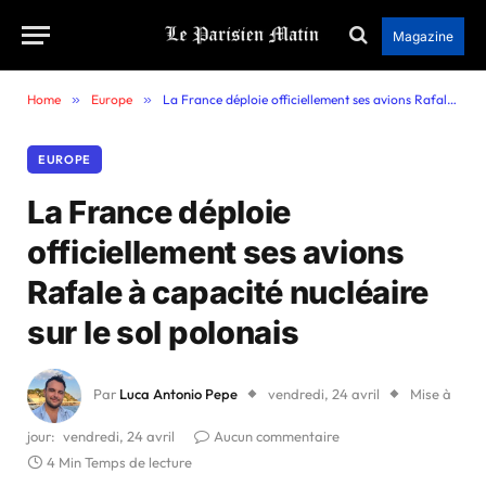
Magazine
Home
»
Europe
»
La France déploie officiellement ses avions Rafale à capacité nucléaire sur le sol polonais
EUROPE
La France déploie
officiellement ses avions
Rafale à capacité nucléaire
sur le sol polonais
Par
Luca Antonio Pepe
vendredi, 24 avril
Mise à
jour:
vendredi, 24 avril
Aucun commentaire
4 Min Temps de lecture