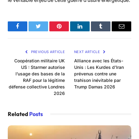
le véritable enjeu de cette guerre d’usure énergétique.
Facebook
Twitter
Pinterest
LinkedIn
Tumblr
Email
PREVIOUS ARTICLE
NEXT ARTICLE
Coopération militaire UK
Alliance avec les États-
US : Starmer autorise
Unis : Les Kurdes d’Iran
l’usage des bases de la
prévenus contre une
RAF pour la légitime
trahison inévitable par
défense collective Londres
Trump Damas 2026
2026
Related
Posts