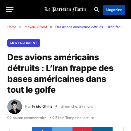
Magazine
Home
»
Moyen-Orient
»
Des avions américains détruits : L’Iran frappe des bases américaines dans tout le golfe
MOYEN-ORIENT
Des avions américains
détruits : L’Iran frappe des
bases américaines dans
tout le golfe
Par
Frida Ghitis
dimanche, 29 mars
Aucun commentaire
5 Min Temps de lecture