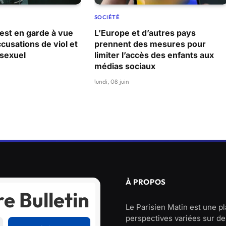
SOCIÉTÉ
 est en garde à vue
L’Europe et d’autres pays
ccusations de viol et
prennent des mesures pour
sexuel
limiter l’accès des enfants aux
médias sociaux
lundi, 08 juin
À PROPOS
e Bulletin
Le Parisien Matin est une p
perspectives variées sur des