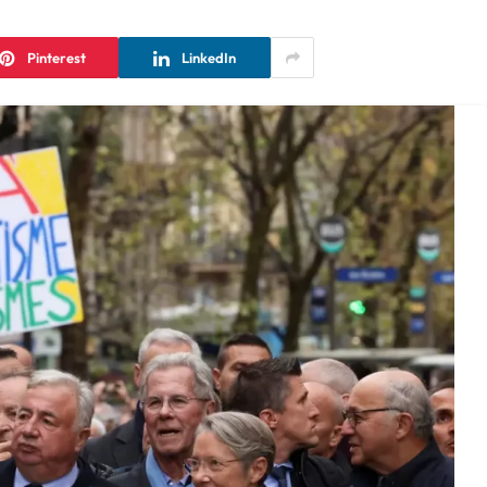
Pinterest
LinkedIn